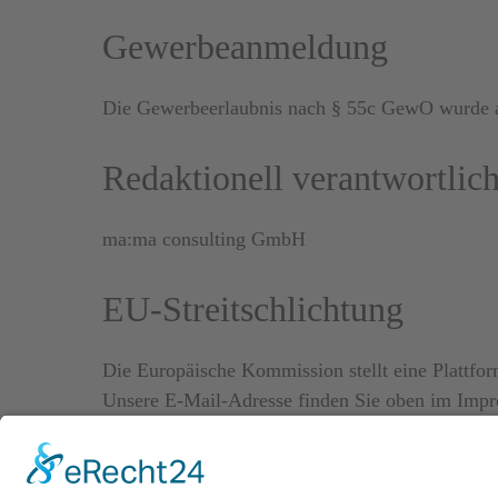
Gewerbeanmeldung
Die Gewerbeerlaubnis nach § 55c GewO wurde am
Redaktionell verantwortlic
ma:ma consulting GmbH
EU-Streitschlichtung
Die Europäische Kommission stellt eine Plattfor
Unsere E-Mail-Adresse finden Sie oben im Imp
Verbraucher­streit­beilegung/