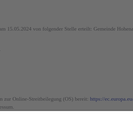
 15.05.2024 von folgender Stelle erteilt: Gemeinde Hohena
h
m zur Online-Streitbeilegung (OS) bereit:
https://ec.europa.e
ressum.
Universal­schlichtungs­stelle