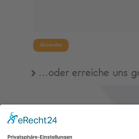
Absenden
…oder erreiche uns g