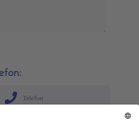
efon
:
Telefon
Mara: +49 151 75026651
Manuel: +49 151 28809098