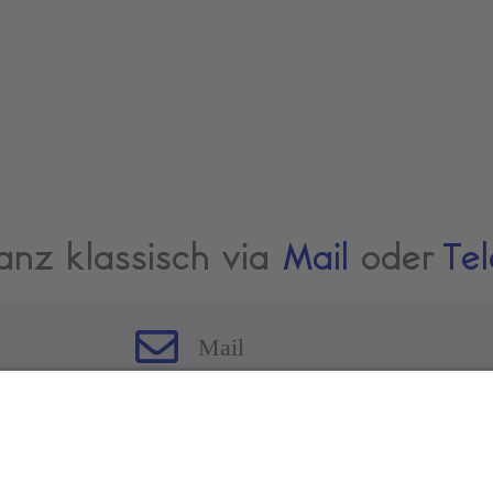
anz klassisch via
Mail
oder
Tel
Mail
kontakt@mamaconsulting.de