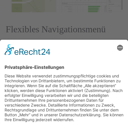
Flexibles Navigationsmenü
10/07/2024
von
Mara Lemmermann
Wer noch mit QlikView arbeitet weiß: Die Navigation
über die Arbeitsblätter als auch das Arbeitsblatt-Design
lassen sich etwas einfacher optimieren. Auch wenn die
Anzeige der Arbeitsblätter in QlikSense jetzt verbessert
wurde (https://lnkd.in/eZ4bvTN3), kann man sich auch
über den neuen Layout Container behelfen. Im Video
ein Beispiel über folgende Möglichkeiten: Das selbst
erstellte Navigationsmenü könnt ihr …
Weiterlesen …